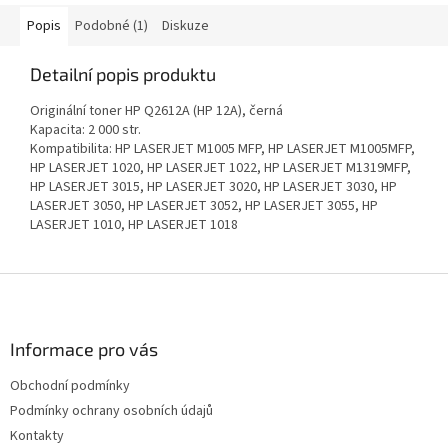
Popis
Podobné (1)
Diskuze
Detailní popis produktu
Originální toner HP Q2612A (HP 12A), černá
Kapacita: 2 000 str.
Kompatibilita: HP LASERJET M1005 MFP, HP LASERJET M1005MFP,
HP LASERJET 1020, HP LASERJET 1022, HP LASERJET M1319MFP,
HP LASERJET 3015, HP LASERJET 3020, HP LASERJET 3030, HP
LASERJET 3050, HP LASERJET 3052, HP LASERJET 3055, HP
LASERJET 1010, HP LASERJET 1018
Z
á
p
a
Informace pro vás
t
Obchodní podmínky
í
Podmínky ochrany osobních údajů
Kontakty