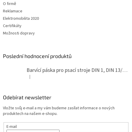
O firmě
Reklamace
Elektromobilita 2020
Certifikáty
Možnosti dopravy
Poslední hodnocení produktů
Barvící páska pro psací stroje DIN 1, DIN 13/10, LAND, PA červenočerná
|
Hodnocení produktu je 5 z 5 hvězdiček.
Odebírat newsletter
Vložte svůj e-mail a my vám budeme zasílat informace o nových
produktech na našem e-shopu.
E-mail