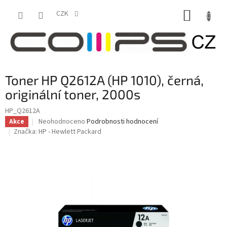
Přejít
NÁKUP
na
CZK
obsah
KOŠÍK
Toner HP Q2612A (HP 1010), černá,
originální toner, 2000s
HP_Q2612A
Průměrné
Neohodnoceno
Podrobnosti hodnocení
Akce
hodnocení
Značka:
HP - Hewlett Packard
produktu
je
0,0
z
5
hvězdiček.