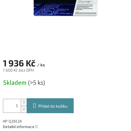
1 936 Kč
/ ks
1 600 Kč bez DPH
Měrná
Skladem
(>5 ks)
cena:
Přidat do košíku
HP Q2612A
Detailní informace