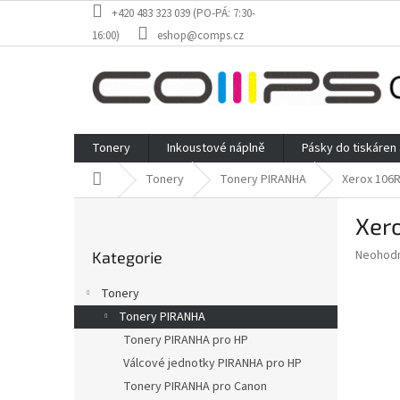
Přejít
+420 483 323 039 (PO-PÁ: 7:30-
na
16:00)
eshop@comps.cz
obsah
Tonery
Inkoustové náplně
Pásky do tiskáren
Domů
Tonery
Tonery PIRANHA
Xerox 106R
P
Xero
o
Přeskočit
s
Průměr
Neohod
Kategorie
kategorie
t
hodnoce
r
produkt
Tonery
a
je
Tonery PIRANHA
0,0
n
z
Tonery PIRANHA pro HP
n
5
í
Válcové jednotky PIRANHA pro HP
hvězdič
p
Tonery PIRANHA pro Canon