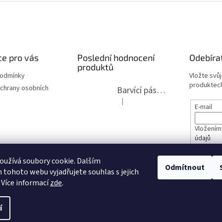
e pro vás
Poslední hodnocení
Odebíra
produktů
podmínky
Vložte svů
produktech
chrany osobních
Barvící páska pro psací stroje DIN 1, DIN 13/10, LAND, PA červenočerná
|
Hodnocení produktu je 5 z 5 hvězdi
E-mail
Vložením
údajů
lita 2020
užívá soubory cookie. Dalším
PŘIHL
Odmítnout
tohoto webu vyjadřujete souhlas s jejich
opravy
 Více informací
zde
.
í