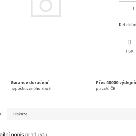
Detailní 
TISK
Garance doručení
Přes 40000 výdejní
nepoškozeného zboží
po celé ČR
s
Diskuze
ailní popis produktu