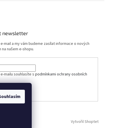
t newsletter
j e-mail a my vám budeme zasílat informace o nových
 na našem e-shopu.
ček.
 e-mailu souhlasíte s
podmínkami ochrany osobních
ÁSIT SE
Souhlasím
Vytvořil Shoptet