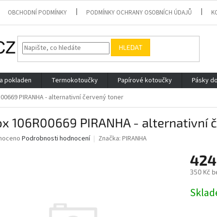
OBCHODNÍ PODMÍNKY
PODMÍNKY OCHRANY OSOBNÍCH ÚDAJŮ
K
HLEDAT
 a pokladen
Termokotoučky
Papírové kotoučky
Pásky do
00669 PIRANHA - alternativní červený toner
x 106R00669 PIRANHA - alternativní 
né
noceno
Podrobnosti hodnocení
Značka:
PIRANHA
ní
424
u
350 Kč b
Měrná
Skla
cena:
ek.