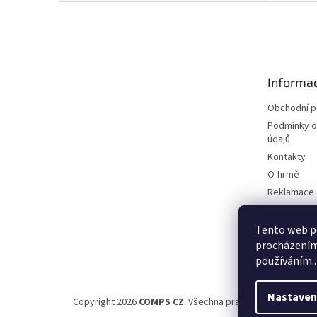
Z
á
p
a
t
Informac
í
Obchodní 
Podmínky o
údajů
Kontakty
O firmě
Reklamace
Elektromobi
Certifikáty
Tento web po
procházením 
Možnosti d
používáním..
Nastaven
Copyright 2026
COMPS CZ
. Všechna práva vyhrazena.