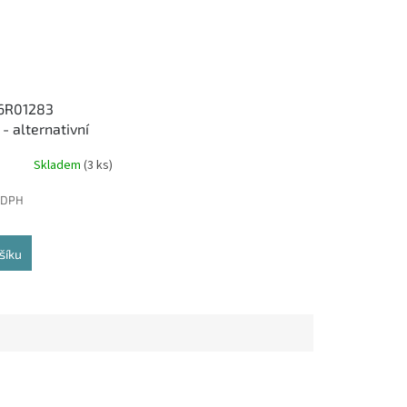
06R01283
- alternativní
toner
Skladem
(3 ks)
 DPH
šíku