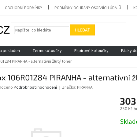
OBCHODNÍ PODMÍNKY
PODMÍNKY OCHRANY OSOBNÍCH ÚDAJŮ
K
HLEDAT
 a pokladen
Termokotoučky
Papírové kotoučky
Pásky do
01284 PIRANHA - alternativní žlutý toner
x 106R01284 PIRANHA - alternativní ž
né
noceno
Podrobnosti hodnocení
Značka:
PIRANHA
ní
303
u
250 Kč b
Měrná
Skla
cena:
ek.