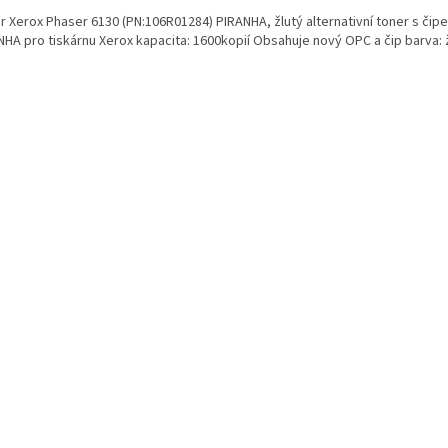
 Xerox Phaser 6130 (PN:106R01284) PIRANHA, žlutý alternativní toner s čipem
NHA pro tiskárnu Xerox kapacita: 1600kopií Obsahuje nový OPC a čip barva: 