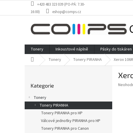
Přejít
+420 483 323 039 (PO-PÁ: 7:30-
na
16:00)
eshop@comps.cz
obsah
Tonery
Inkoustové náplně
Pásky do tiskáren
Domů
Tonery
Tonery PIRANHA
Xerox 106R
P
Xero
o
Přeskočit
s
Průměr
Neohod
Kategorie
kategorie
t
hodnoce
r
produkt
Tonery
a
je
Tonery PIRANHA
0,0
n
z
Tonery PIRANHA pro HP
n
5
í
Válcové jednotky PIRANHA pro HP
hvězdič
p
Tonery PIRANHA pro Canon