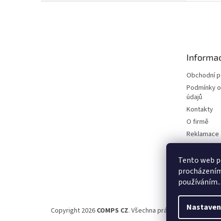
Z
á
p
a
t
Informac
í
Obchodní 
Podmínky o
údajů
Kontakty
O firmě
Reklamace
Elektromobi
Certifikáty
Tento web po
procházením 
Možnosti d
používáním..
Nastaven
Copyright 2026
COMPS CZ
. Všechna práva vyhrazena.