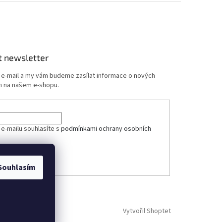
t newsletter
j e-mail a my vám budeme zasílat informace o nových
 na našem e-shopu.
ček.
 e-mailu souhlasíte s
podmínkami ochrany osobních
ÁSIT SE
Souhlasím
Vytvořil Shoptet