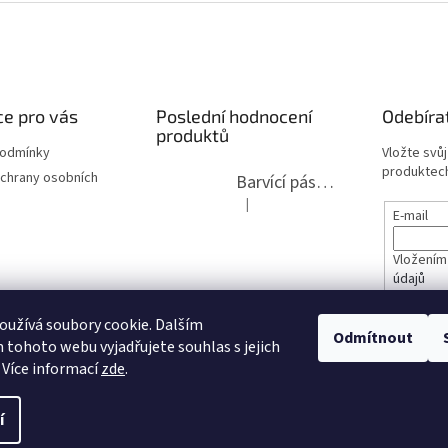
e pro vás
Poslední hodnocení
Odebíra
produktů
podmínky
Vložte svů
produktech
chrany osobních
Barvící páska pro psací stroje DIN 1, DIN 13/10, LAND, PA červenočerná
|
Hodnocení produktu je 5 z 5 hvězdi
E-mail
Vložením
údajů
lita 2020
užívá soubory cookie. Dalším
PŘIHL
Odmítnout
tohoto webu vyjadřujete souhlas s jejich
opravy
 Více informací
zde
.
í