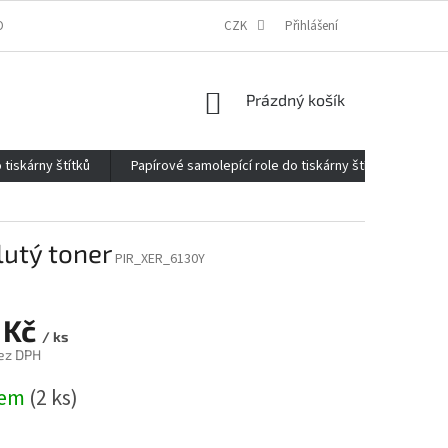
ONTAKTY
O FIRMĚ
REKLAMACE
CZK
ELEKTROMOBILITA 2020
Přihlášení
NÁKUPNÍ
Prázdný košík
KOŠÍK
 tiskárny štítků
Papírové samolepící role do tiskárny štítků
Kan
lutý toner
PIR_XER_6130Y
 Kč
/ ks
ez DPH
dem
(2 ks)