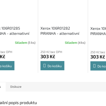
x 106R01285
Xerox 106R01282
Xerox 1
HA - alternativní
PIRANHA - alternativní
PIRANHA 
 toner
modrý toner
červený 
Skladem
(5 ks)
Skladem
(4 ks)
 bez DPH
250 Kč bez DPH
250 Kč bez
 Kč
303 Kč
303 Kč
o košíku
Do košíku
Do ko
s
Diskuze
ailní popis produktu