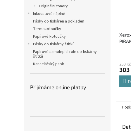
Originální tonery
Inkoustové náplně
Pásky do tiskáren a pokladen
Termokotoučky
Xero
Papírové kotoučky
PIRAN
Pásky do tiskárny štítků
černý
Papírové samolepící role do tiskárny
štítků
Kancelářský papír
250 Kč
303
D
Přijímáme online platby
Popi
Det