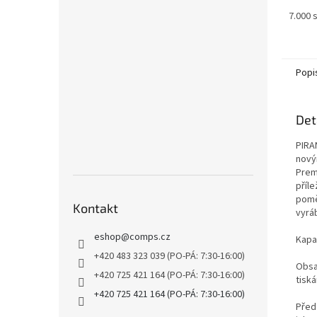
7.000 
Popi
Det
PIRA
nový
Prem
příle
pomě
Kontakt
vyrá
eshop
@
comps.cz
Kapa
+420 483 323 039 (PO-PÁ: 7:30-16:00)
Obsa
+420 725 421 164 (PO-PÁ: 7:30-16:00)
tiská
+420 725 421 164 (PO-PÁ: 7:30-16:00)
Před