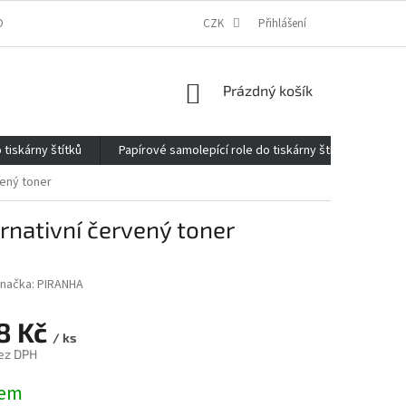
ONTAKTY
O FIRMĚ
REKLAMACE
CZK
ELEKTROMOBILITA 2020
Přihlášení
NÁKUPNÍ
Prázdný košík
KOŠÍK
 tiskárny štítků
Papírové samolepící role do tiskárny štítků
Kan
vený toner
nativní červený toner
načka:
PIRANHA
98 Kč
/ ks
ez DPH
dem