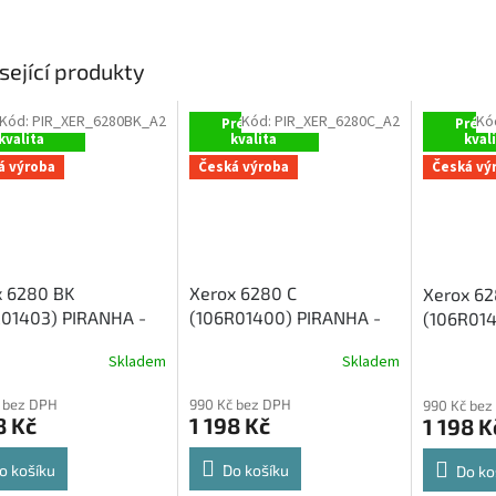
sející produkty
Kód:
PIR_XER_6280BK_A2
Kód:
PIR_XER_6280C_A2
Kó
rémiová
Prémiová
Prémi
kvalita
kvalita
kval
á výroba
Česká výroba
Česká vý
x 6280 BK
Xerox 6280 C
Xerox 62
R01403) PIRANHA -
(106R01400) PIRANHA -
(106R014
nativní černý toner
alternativní modrý toner
alternati
Skladem
Skladem
 bez DPH
990 Kč bez DPH
990 Kč bez
8 Kč
1 198 Kč
1 198 K
o košíku
Do košíku
Do ko