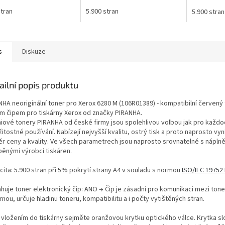
stran
5.900 stran
5.900 stran
s
Diskuze
ailní popis produktu
NHA neoriginální toner pro Xerox 6280 M (106R01389) - kompatibilní červený 
m čipem pro tiskárny Xerox od značky PIRANHA.
iové tonery PIRANHA od české firmy jsou spolehlivou volbou jak pro každod
žitostné používání. Nabízejí nejvyšší kvalitu, ostrý tisk a proto naprosto vyni
r ceny a kvality. Ve všech parametrech jsou naprosto srovnatelné s nápln
běnými výrobci tiskáren.
cita: 5.900 stran při 5% pokrytí strany A4 v souladu s normou
ISO/IEC 19752
huje toner elektronický čip: ANO → Čip je zásadní pro komunikaci mezi ton
rnou, určuje hladinu toneru, kompatibilitu a i počty vytištěných stran.
 vložením do tiskárny sejměte oranžovou krytku optického válce. Krytka sl