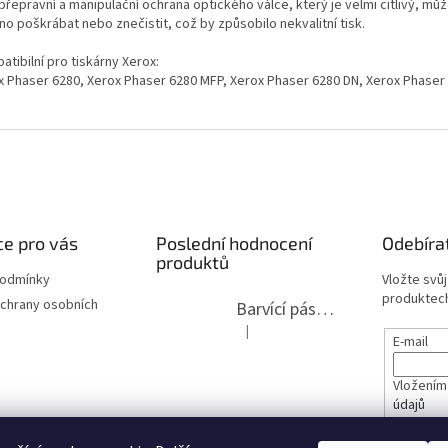
přepravní a manipulační ochrana optického válce, který je velmi citlivý, mů
o poškrábat nebo znečistit, což by způsobilo nekvalitní tisk.
tibilní pro tiskárny Xerox:
x Phaser 6280, Xerox Phaser 6280 MFP, Xerox Phaser 6280 DN, Xerox Phaser
e pro vás
Poslední hodnocení
Odebíra
produktů
podmínky
Vložte svů
produktech
chrany osobních
Barvící páska pro psací stroje DIN 1, DIN 13/10, LAND, PA červenočerná
|
Hodnocení produktu je 5 z 5 hvězdi
E-mail
Vložením
údajů
lita 2020