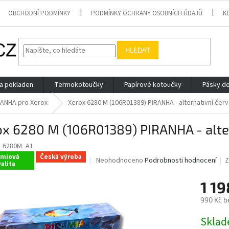
OBCHODNÍ PODMÍNKY
PODMÍNKY OCHRANY OSOBNÍCH ÚDAJŮ
K
HLEDAT
 a pokladen
Termokotoučky
Papírové kotoučky
Pásky do
RANHA pro Xerox
Xerox 6280 M (106R01389) PIRANHA - alternativní čer
x 6280 M (106R01389) PIRANHA - alter
R_6280M_A1
émiová
Česká výroba
Průměrné
Neohodnoceno
Podrobnosti hodnocení
Z
alita
hodnocení
produktu
1 1
je
0,0
990 Kč b
z
Měrná
5
Skla
cena:
hvězdiček.