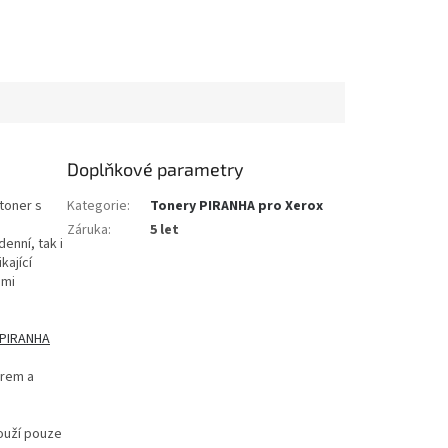
Doplňkové parametry
toner s
Kategorie
:
Tonery PIRANHA pro Xerox
Záruka
:
5 let
enní, tak i
kající
ěmi
 PIRANHA
erem a
ouží pouze