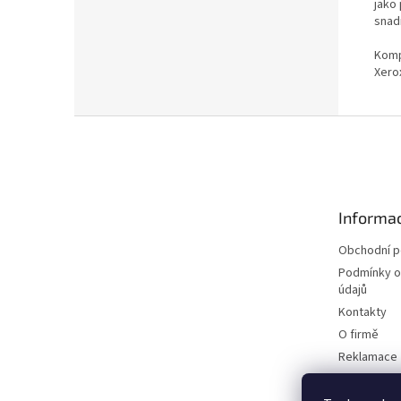
jako 
snadn
Kompa
Xero
Z
á
p
a
t
Informac
í
Obchodní 
Podmínky o
údajů
Kontakty
O firmě
Reklamace
Elektromobi