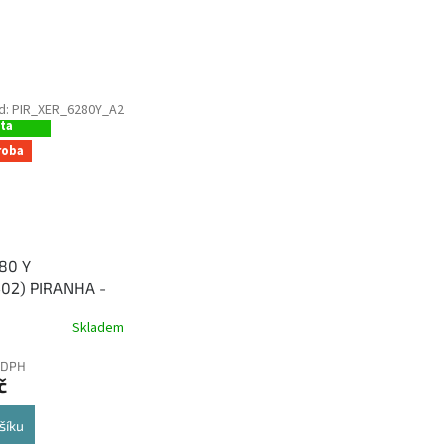
d:
PIR_XER_6280Y_A2
ová
ita
roba
80 Y
02) PIRANHA -
vní žlutý toner
Skladem
 DPH
č
šíku