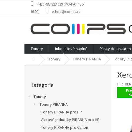
Přejít
+420 483 323 039 (PO-PÁ: 7:30-
na
16:00)
eshop@comps.cz
obsah
Tonery
Inkoustové náplně
Pásky do tiskáren
Domů
Tonery
Tonery PIRANHA
Tonery PI
P
Xero
o
Přeskočit
s
PIR_XE
Kategorie
kategorie
t
Pr
r
kv
Tonery
a
Tonery PIRANHA
n
Tonery PIRANHA pro HP
n
í
Válcové jednotky PIRANHA pro HP
p
Tonery PIRANHA pro Canon