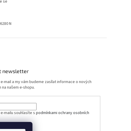
že se
 6280 N
t newsletter
j e-mail a my vám budeme zasílat informace o nových
 na našem e-shopu.
ček.
 e-mailu souhlasíte s
podmínkami ochrany osobních