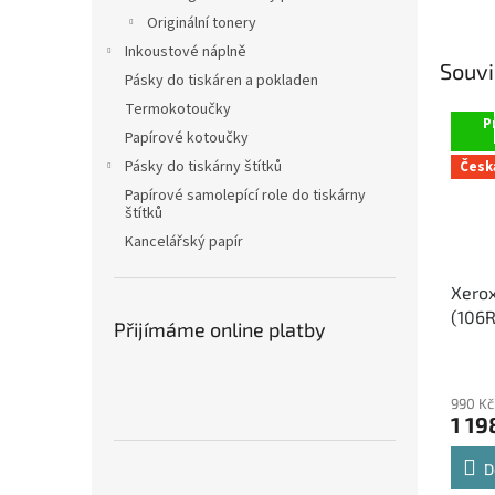
Originální tonery
Inkoustové náplně
Souvi
Pásky do tiskáren a pokladen
Termokotoučky
P
Papírové kotoučky
Pásky do tiskárny štítků
Česk
Papírové samolepící role do tiskárny
štítků
Kancelářský papír
Xero
(106
Přijímáme online platby
alter
990 Kč
1 19
D