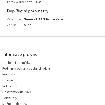
Xerox WorkCentre C3045
Doplňkové parametry
Kategorie
:
Tonery PIRANHA pro Xerox
Záruka
:
5 let
Z
á
p
a
Informace pro vás
t
Obchodní podmínky
í
Podmínky ochrany osobních údajů
Kontakty
O firmě
Reklamace
Elektromobilita 2020
Certifikáty
Možnosti dopravy