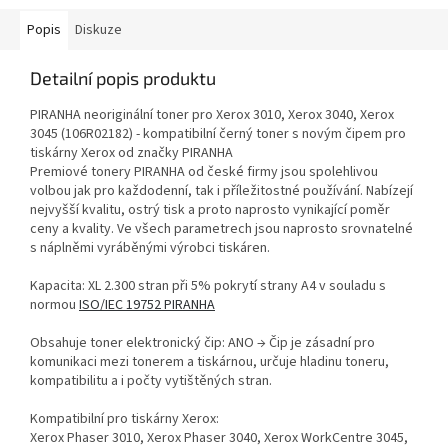
Popis
Diskuze
Detailní popis produktu
PIRANHA neoriginální toner pro Xerox 3010, Xerox 3040, Xerox
3045 (106R02182) - kompatibilní černý toner s novým čipem pro
tiskárny Xerox od značky PIRANHA
Premiové tonery PIRANHA od české firmy jsou spolehlivou
volbou jak pro každodenní, tak i příležitostné používání. Nabízejí
nejvyšší kvalitu, ostrý tisk a proto naprosto vynikající poměr
ceny a kvality. Ve všech parametrech jsou naprosto srovnatelné
s náplněmi vyráběnými výrobci tiskáren.
Kapacita: XL 2.300 stran při 5% pokrytí strany A4 v souladu s
normou
ISO/IEC 19752 PIRANHA
Obsahuje toner elektronický čip: ANO → Čip je zásadní pro
komunikaci mezi tonerem a tiskárnou, určuje hladinu toneru,
kompatibilitu a i počty vytištěných stran.
Kompatibilní pro tiskárny Xerox:
Xerox Phaser 3010, Xerox Phaser 3040, Xerox WorkCentre 3045,