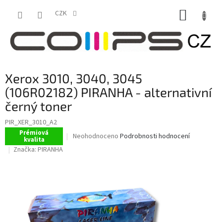
Přejít
NÁKUP
na
CZK
obsah
KOŠÍK
Xerox 3010, 3040, 3045
(106R02182) PIRANHA - alternativní
černý toner
PIR_XER_3010_A2
Prémiová
Průměrné
Neohodnoceno
Podrobnosti hodnocení
kvalita
hodnocení
Značka:
PIRANHA
produktu
je
0,0
z
5
hvězdiček.