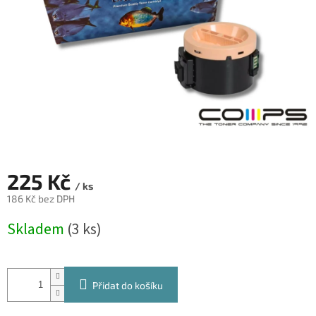
225 Kč
/ ks
186 Kč bez DPH
Měrná
Skladem
(3 ks)
cena:
Přidat do košíku