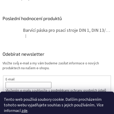
Poslední hodnocení produktů
Barvící páska pro psací stroje DIN 1, DIN 13/10, LAND, PA červenočerná
|
Hodnocení produktu je 5 z 5 hvězdiček.
Odebírat newsletter
Vložte svůj e-mail a my vám budeme zasílat informace o nových
produktech na našem e-shopu.
E-mail
Vložením e-mailu souhlasíte s
podmínkami ochrany osobních údajů
Tento web používá soubory cookie. Dalším procházením
PŘIHLÁSIT SE
tohoto webu vyjadřujete souhlas s jejich používáním.. Více
informací
zde
.