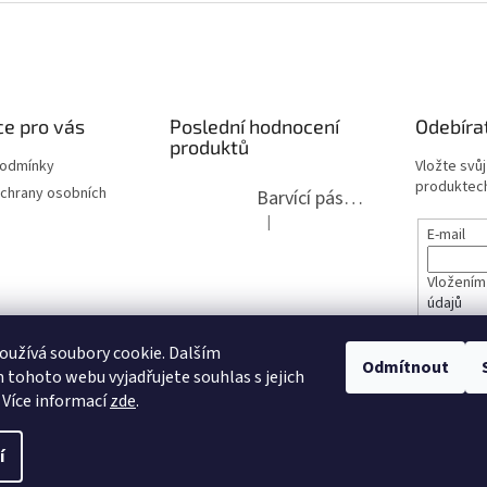
e pro vás
Poslední hodnocení
Odebíra
produktů
podmínky
Vložte svů
produktech
chrany osobních
Barvící páska pro psací stroje DIN 1, DIN 13/10, LAND, PA červenočerná
|
Hodnocení produktu je 5 z 5 hvězdi
E-mail
Vložením
údajů
lita 2020
užívá soubory cookie. Dalším
PŘIHL
Odmítnout
tohoto webu vyjadřujete souhlas s jejich
opravy
 Více informací
zde
.
í