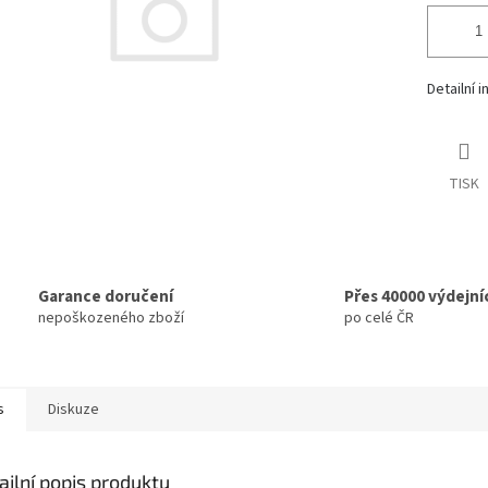
Detailní 
TISK
Garance doručení
Přes 40000 výdejní
nepoškozeného zboží
po celé ČR
s
Diskuze
ailní popis produktu