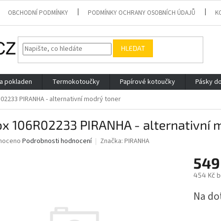
OBCHODNÍ PODMÍNKY
PODMÍNKY OCHRANY OSOBNÍCH ÚDAJŮ
K
HLEDAT
 a pokladen
Termokotoučky
Papírové kotoučky
Pásky do
02233 PIRANHA - alternativní modrý toner
ox 106R02233 PIRANHA - alternativní 
né
noceno
Podrobnosti hodnocení
Značka:
PIRANHA
ní
549
u
454 Kč 
Měrná
Na do
cena:
ek.