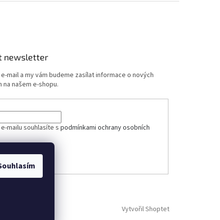
t newsletter
j e-mail a my vám budeme zasílat informace o nových
 na našem e-shopu.
ček.
 e-mailu souhlasíte s
podmínkami ochrany osobních
ÁSIT SE
Souhlasím
Vytvořil Shoptet