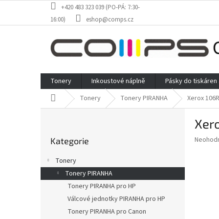
Přejít
+420 483 323 039 (PO-PÁ: 7:30-
na
16:00)
eshop@comps.cz
obsah
Tonery
Inkoustové náplně
Pásky do tiskáren
Domů
Tonery
Tonery PIRANHA
Xerox 106R
P
Xer
o
Přeskočit
s
Průměr
Neohod
Kategorie
kategorie
t
hodnoce
r
produkt
Tonery
a
je
Tonery PIRANHA
0,0
n
z
Tonery PIRANHA pro HP
n
5
í
Válcové jednotky PIRANHA pro HP
hvězdič
p
Tonery PIRANHA pro Canon