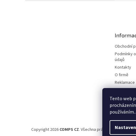
Z
á
p
a
t
Informac
í
Obchodní 
Podmínky o
údajů
Kontakty
O firmě
Reklamace
Elektromobi
Certifikáty
Tento web po
procházením 
Možnosti d
používáním..
Nastaven
Copyright 2026
COMPS CZ
. Všechna práva vyhrazena.