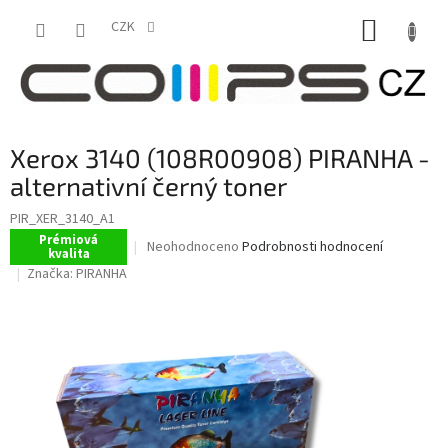
Přejít
NÁKUP
na
CZK
obsah
KOŠÍK
Xerox 3140 (108R00908) PIRANHA -
alternativní černý toner
PIR_XER_3140_A1
Prémiová
Průměrné
Neohodnoceno
Podrobnosti hodnocení
kvalita
hodnocení
Značka:
PIRANHA
produktu
je
0,0
z
5
hvězdiček.