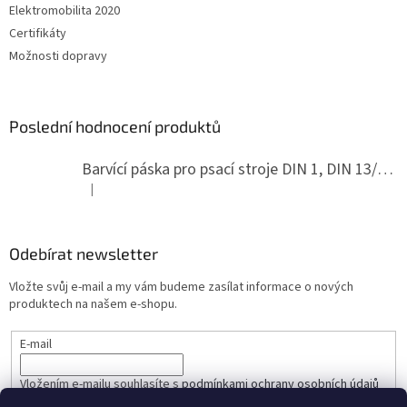
Elektromobilita 2020
Certifikáty
Možnosti dopravy
Poslední hodnocení produktů
Barvící páska pro psací stroje DIN 1, DIN 13/10, LAND, PA červenočerná
|
Hodnocení produktu je 5 z 5 hvězdiček.
Odebírat newsletter
Vložte svůj e-mail a my vám budeme zasílat informace o nových
produktech na našem e-shopu.
E-mail
Vložením e-mailu souhlasíte s
podmínkami ochrany osobních údajů