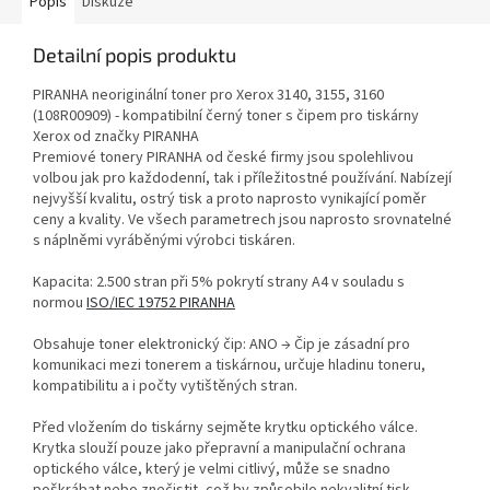
Popis
Diskuze
Detailní popis produktu
PIRANHA neoriginální toner pro Xerox 3140, 3155, 3160
(108R00909) - kompatibilní černý toner s čipem pro tiskárny
Xerox od značky PIRANHA
Premiové tonery PIRANHA od české firmy jsou spolehlivou
volbou jak pro každodenní, tak i příležitostné používání. Nabízejí
nejvyšší kvalitu, ostrý tisk a proto naprosto vynikající poměr
ceny a kvality. Ve všech parametrech jsou naprosto srovnatelné
s náplněmi vyráběnými výrobci tiskáren.
Kapacita: 2.500 stran při 5% pokrytí strany A4 v souladu s
normou
ISO/IEC 19752 PIRANHA
Obsahuje toner elektronický čip: ANO → Čip je zásadní pro
komunikaci mezi tonerem a tiskárnou, určuje hladinu toneru,
kompatibilitu a i počty vytištěných stran.
Před vložením do tiskárny sejměte krytku optického válce.
Krytka slouží pouze jako přepravní a manipulační ochrana
optického válce, který je velmi citlivý, může se snadno
poškrábat nebo znečistit, což by způsobilo nekvalitní tisk.