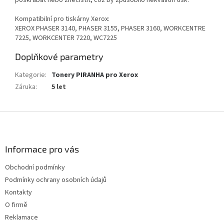
Kompatibilní pro tiskárny Xerox:
XEROX PHASER 3140, PHASER 3155, PHASER 3160, WORKCENTRE
7225, WORKCENTER 7220, WC7225
Doplňkové parametry
Kategorie
:
Tonery PIRANHA pro Xerox
Záruka
:
5 let
Z
á
p
a
Informace pro vás
t
Obchodní podmínky
í
Podmínky ochrany osobních údajů
Kontakty
O firmě
Reklamace