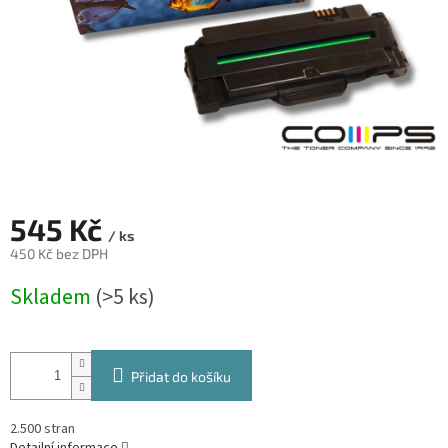
545 Kč
/ ks
450 Kč bez DPH
Měrná
Skladem
(>5 ks)
cena:
Přidat do košíku
2.500 stran