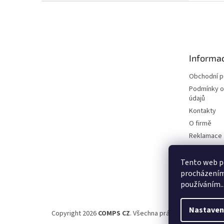
Z
á
p
a
t
Informac
í
Obchodní 
Podmínky o
údajů
Kontakty
O firmě
Reklamace
Elektromobi
Certifikáty
Tento web po
procházením 
Možnosti d
používáním..
Nastaven
Copyright 2026
COMPS CZ
. Všechna práva vyhrazena.