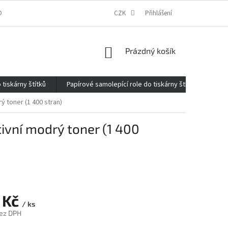
ONTAKTY
O FIRMĚ
REKLAMACE
CZK
ELEKTROMOBILITA 2020
Přihlášení
NÁKUPNÍ
Prázdný košík
KOŠÍK
 tiskárny štítků
Papírové samolepící role do tiskárny štítků
Kan
ý toner (1 400 stran)
ivní modrý toner (1 400
 Kč
/ ks
ez DPH