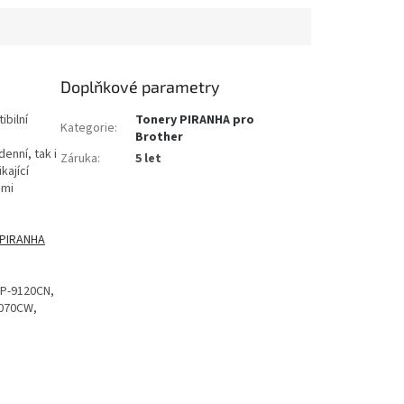
Doplňkové parametry
ibilní
Tonery PIRANHA pro
Kategorie
:
Brother
enní, tak i
Záruka
:
5 let
kající
ěmi
 PIRANHA
P-9120CN,
3070CW,