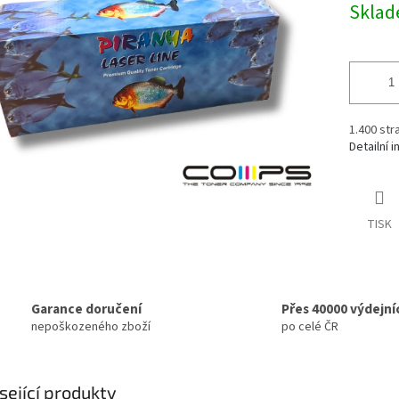
5
Skla
cena:
hvězdiček.
1.400 str
Detailní 
TISK
Garance doručení
Přes 40000 výdejní
nepoškozeného zboží
po celé ČR
sející produkty