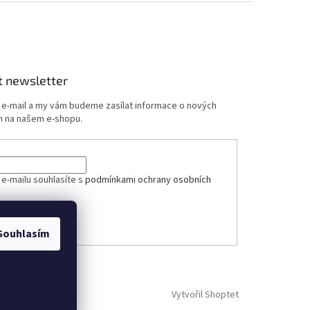
t newsletter
j e-mail a my vám budeme zasílat informace o nových
 na našem e-shopu.
ček.
 e-mailu souhlasíte s
podmínkami ochrany osobních
ÁSIT SE
Souhlasím
Vytvořil Shoptet