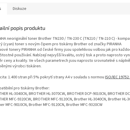
s
Diskuze
ailní popis produktu
HA neoriginální toner Brother TN230 / TN-230 C (TN210 / TN-210 C) - kompat
ý (cyan) toner s novým čipem pro tiskárny Brother od značky PIRANHA
iové tonery PIRANHA od české firmy jsou spolehlivou volbou jak pro každod
žitostné používání. Nabízejí nejvyšší kvalitu, ostrý tisk a proto naprosto vyni
r ceny a kvality. Ve všech parametrech jsou naprosto srovnatelné s nápln
běnými výrobci tiskáren.
cita: 1.400 stran při 5% pokrytí strany A4 v souladu s normou
ISO/IEC 19752
tibilní pro tiskárny Brother:
HER HL-3040CN, BROTHER HL-3070CW, BROTHER DCP-9010CN, BROTHER DC
HER MFC-9320CW, BROTHER MFC-9120CN, Brother HL-3040CN, Brother HL-
her MFC-9010CN, Brother MFC-9120CN, Brother MFC-9320CW