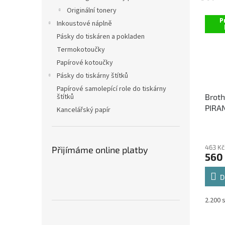
Originální tonery
P
Inkoustové náplně
Pásky do tiskáren a pokladen
Termokotoučky
Papírové kotoučky
Pásky do tiskárny štítků
Papírové samolepící role do tiskárny
štítků
Brot
PIRAN
Kancelářský papír
černý
463 Kč
Přijímáme online platby
560
D
2.200 