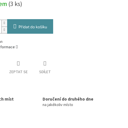
dem
(3 ks)
Přidat do košíku
an
informace
ZEPTAT SE
SDÍLET
ch míst
Doručení do druhého dne
na jakékoliv místo