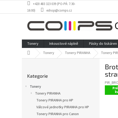
Přejít
+420 483 323 039 (PO-PÁ: 7:30-
na
16:00)
eshop@comps.cz
obsah
Tonery
Inkoustové náplně
Pásky do tiskáren
Domů
Tonery
Tonery PIRANHA
Tonery PI
P
Brot
o
Přeskočit
s
stra
Kategorie
kategorie
t
PIR_BR
r
Tonery
Pr
a
kv
Tonery PIRANHA
n
Tonery PIRANHA pro HP
n
í
Válcové jednotky PIRANHA pro HP
p
Tonery PIRANHA pro Canon