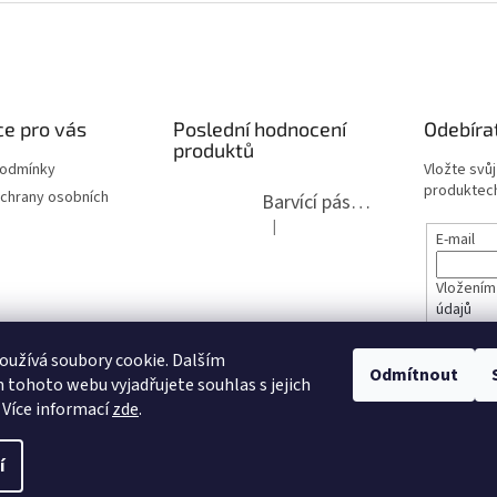
e pro vás
Poslední hodnocení
Odebíra
produktů
podmínky
Vložte svů
produktech
chrany osobních
Barvící páska pro psací stroje DIN 1, DIN 13/10, LAND, PA červenočerná
|
Hodnocení produktu je 5 z 5 hvězdi
E-mail
Vložením
údajů
lita 2020
užívá soubory cookie. Dalším
PŘIHL
Odmítnout
tohoto webu vyjadřujete souhlas s jejich
opravy
 Více informací
zde
.
í