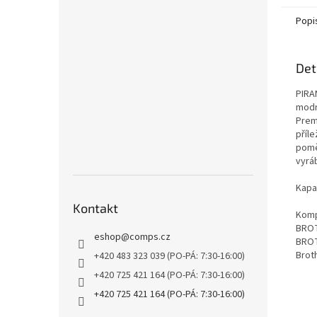
Popi
Det
PIRAN
modr
Prem
příle
pomě
vyrá
Kapa
Kontakt
Kompa
BROT
eshop
@
comps.cz
BROT
Brot
+420 483 323 039 (PO-PÁ: 7:30-16:00)
+420 725 421 164 (PO-PÁ: 7:30-16:00)
+420 725 421 164 (PO-PÁ: 7:30-16:00)