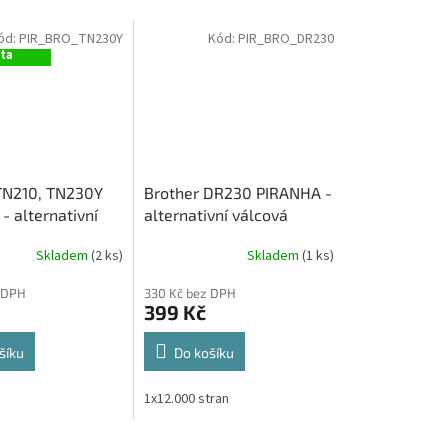
ód:
PIR_BRO_TN230Y
Kód:
PIR_BRO_DR230
ová
ita
TN210, TN230Y
Brother DR230 PIRANHA -
- alternativní
alternativní válcová
er (1 400 stran)
jednotka (12 000 stran)
Skladem
(2 ks)
Skladem
(1 ks)
 DPH
330 Kč bez DPH
399 Kč
šíku
Do košíku
1x12.000 stran