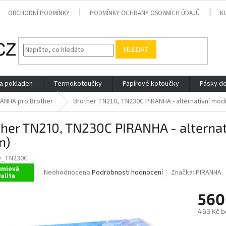
OBCHODNÍ PODMÍNKY
PODMÍNKY OCHRANY OSOBNÍCH ÚDAJŮ
K
HLEDAT
 a pokladen
Termokotoučky
Papírové kotoučky
Pásky do
RANHA pro Brother
Brother TN210, TN230C PIRANHA - alternativní modr
her TN210, TN230C PIRANHA - alternat
n)
O_TN230C
émiová
Průměrné
Neohodnoceno
Podrobnosti hodnocení
Značka:
PIRANHA
alita
hodnocení
produktu
560
je
0,0
463 Kč b
z
Měrná