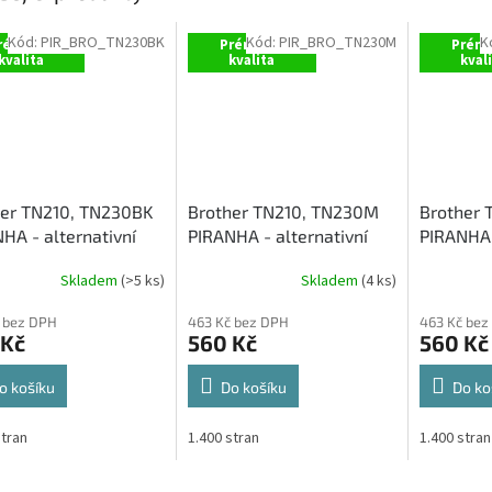
Kód:
PIR_BRO_TN230BK
Kód:
PIR_BRO_TN230M
K
rémiová
Prémiová
Prémi
kvalita
kvalita
kval
her TN210, TN230BK
Brother TN210, TN230M
Brother 
HA - alternativní
PIRANHA - alternativní
PIRANHA 
 toner (2 200 stran)
červený toner (1 400
žlutý ton
Skladem
(>5 ks)
Skladem
(4 ks)
stran)
 bez DPH
463 Kč bez DPH
463 Kč bez
 Kč
560 Kč
560 Kč
o košíku
Do košíku
Do ko
stran
1.400 stran
1.400 stran