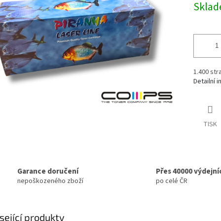
5
Skla
cena:
hvězdiček.
1.400 str
Detailní 
TISK
Garance doručení
Přes 40000 výdejní
nepoškozeného zboží
po celé ČR
sející produkty