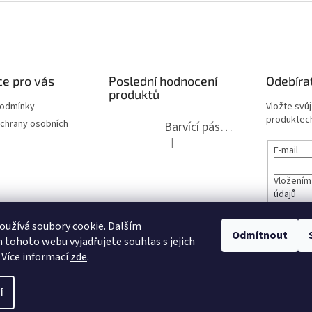
e pro vás
Poslední hodnocení
Odebíra
produktů
podmínky
Vložte svů
produktech
chrany osobních
Barvící páska pro psací stroje DIN 1, DIN 13/10, LAND, PA červenočerná
|
Hodnocení produktu je 5 z 5 hvězdi
E-mail
Vložením
údajů
lita 2020
užívá soubory cookie. Dalším
PŘIHL
Odmítnout
tohoto webu vyjadřujete souhlas s jejich
opravy
 Více informací
zde
.
í