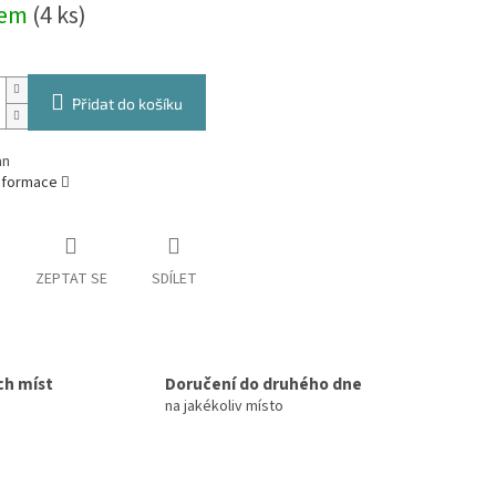
dem
(4 ks)
Přidat do košíku
an
informace
ZEPTAT SE
SDÍLET
ch míst
Doručení do druhého dne
na jakékoliv místo