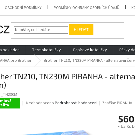
OBCHODNÍ PODMÍNKY
PODMÍNKY OCHRANY OSOBNÍCH ÚDAJŮ
K
HLEDAT
 a pokladen
Termokotoučky
Papírové kotoučky
Pásky do
RANHA pro Brother
Brother TN210, TN230M PIRANHA - alternativní červ
her TN210, TN230M PIRANHA - alternat
n)
O_TN230M
émiová
Průměrné
Neohodnoceno
Podrobnosti hodnocení
Značka:
PIRANHA
alita
hodnocení
produktu
560
je
0,0
463 Kč b
z
Měrná