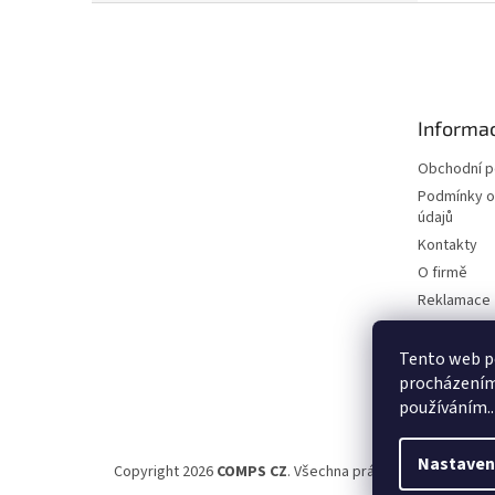
Z
á
p
a
t
Informac
í
Obchodní 
Podmínky o
údajů
Kontakty
O firmě
Reklamace
Elektromobi
Certifikáty
Tento web po
procházením 
Možnosti d
používáním..
Nastaven
Copyright 2026
COMPS CZ
. Všechna práva vyhrazena.