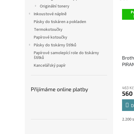
Originální tonery
P
Inkoustové náplně
Pásky do tiskáren a pokladen
Termokotoučky
Papírové kotoučky
Pásky do tiskárny štítků
Papírové samolepící role do tiskárny
štítků
Brot
PIRAN
Kancelářský papír
černý
463 Kč
Přijímáme online platby
560
D
2.200 