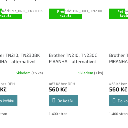
Kód:
PIR_BRO_TN230BK
Kód:
PIR_BRO_TN230C
K
rémiová
Prémiová
Prémi
kvalita
kvalita
kval
her TN210, TN230BK
Brother TN210, TN230C
Brother 
HA - alternativní
PIRANHA - alternativní
PIRANHA 
 toner (2 200 stran)
modrý toner (1 400 stran)
žlutý ton
Skladem
(>5 ks)
Skladem
(3 ks)
 bez DPH
463 Kč bez DPH
463 Kč bez
 Kč
560 Kč
560 Kč
o košíku
Do košíku
Do ko
stran
1.400 stran
1.400 stran