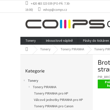
Přejít
+420 483 323 039 (PO-PÁ: 7:30-
na
16:00)
eshop@comps.cz
obsah
Tonery
Inkoustové náplně
Pásky do tiskáren
Domů
Tonery
Tonery PIRANHA
Tonery PI
P
Brot
o
Přeskočit
s
stra
Kategorie
kategorie
t
PIR_BR
r
Tonery
Pr
a
kv
Tonery PIRANHA
n
Tonery PIRANHA pro HP
n
í
Válcové jednotky PIRANHA pro HP
p
Tonery PIRANHA pro Canon