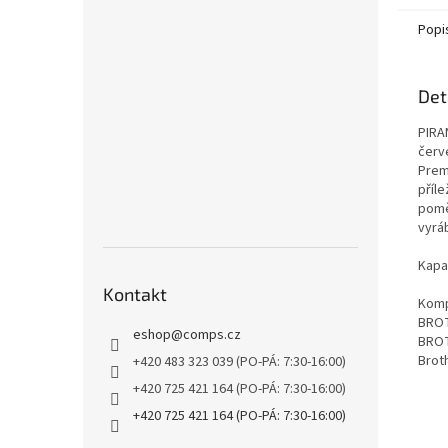
Popi
Det
PIRA
červ
Prem
příle
pomě
vyrá
Kapa
Kontakt
Kompa
BROT
eshop
@
comps.cz
BROT
Brot
+420 483 323 039 (PO-PÁ: 7:30-16:00)
+420 725 421 164 (PO-PÁ: 7:30-16:00)
+420 725 421 164 (PO-PÁ: 7:30-16:00)