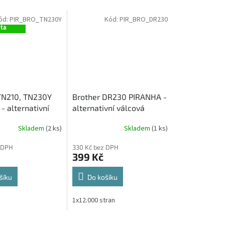
ód:
PIR_BRO_TN230Y
Kód:
PIR_BRO_DR230
ová
ita
TN210, TN230Y
Brother DR230 PIRANHA -
- alternativní
alternativní válcová
er (1 400 stran)
jednotka (12 000 stran)
Skladem
(2 ks)
Skladem
(1 ks)
 DPH
330 Kč bez DPH
399 Kč
šíku
Do košíku
1x12.000 stran