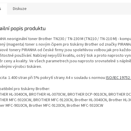
s
Diskuze
ailní popis produktu
NHA neoriginální toner Brother TN230 / TN-230 M (TN210 / TN-210 M) - kompat
ený (magenta) toner s novým čipem pro tiskárny Brother od značky PIRANH
iové tonery PIRANHA od české firmy jsou spolehlivou volbou jak pro každod
žitostné používání. Nabízejí nejvyšší kvalitu, ostrý tisk a proto naprosto vyni
r ceny a kvality. Ve všech parametrech jsou naprosto srovnatelné s nápln
běnými výrobci tiskáren.
cita: 1.400 stran při 5% pokrytí strany A4 v souladu s normou
ISO/IEC 19752
tibilní pro tiskárny Brother:
HER HL-3040CN, BROTHER HL-3070CW, BROTHER DCP-9010CN, BROTHER DC
HER MFC-9320CW, BROTHER MFC-9120CN, Brother HL-3040CN, Brother HL-
her MFC-9010CN, Brother MFC-9120CN, Brother MFC-9320CW