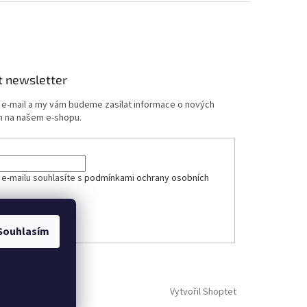
t newsletter
j e-mail a my vám budeme zasílat informace o nových
 na našem e-shopu.
ček.
 e-mailu souhlasíte s
podmínkami ochrany osobních
ÁSIT SE
Souhlasím
Vytvořil Shoptet