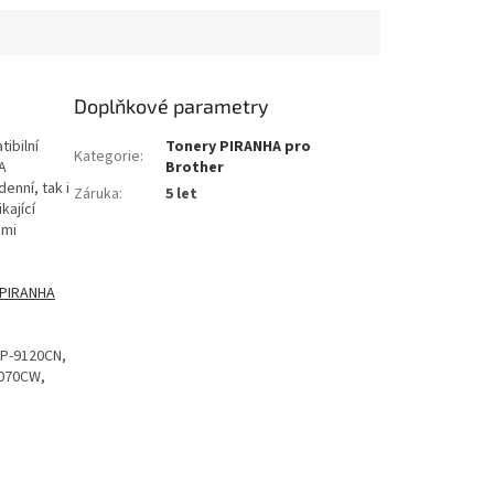
Doplňkové parametry
ibilní
Tonery PIRANHA pro
Kategorie
:
A
Brother
enní, tak i
Záruka
:
5 let
kající
ěmi
 PIRANHA
P-9120CN,
3070CW,