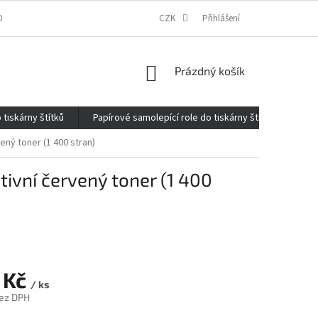
ONTAKTY
O FIRMĚ
REKLAMACE
CZK
ELEKTROMOBILITA 2020
Přihlášení
NÁKUPNÍ
Prázdný košík
KOŠÍK
 tiskárny štítků
Papírové samolepící role do tiskárny štítků
Kan
ený toner (1 400 stran)
ivní červený toner (1 400
 Kč
/ ks
ez DPH