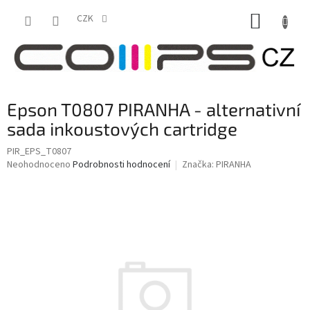
Přejít
NÁKUP
na
CZK
obsah
KOŠÍK
Epson T0807 PIRANHA - alternativní
sada inkoustových cartridge
PIR_EPS_T0807
Průměrné
Neohodnoceno
Podrobnosti hodnocení
Značka:
PIRANHA
hodnocení
produktu
je
0,0
z
5
hvězdiček.