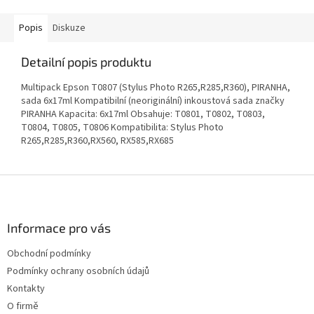
Popis
Diskuze
Detailní popis produktu
Multipack Epson T0807 (Stylus Photo R265,R285,R360), PIRANHA,
sada 6x17ml Kompatibilní (neoriginální) inkoustová sada značky
PIRANHA Kapacita: 6x17ml Obsahuje: T0801, T0802, T0803,
T0804, T0805, T0806 Kompatibilita: Stylus Photo
R265,R285,R360,RX560, RX585,RX685
Z
á
p
a
Informace pro vás
t
Obchodní podmínky
í
Podmínky ochrany osobních údajů
Kontakty
O firmě