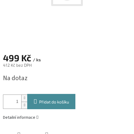
499 Kč
/ ks
412 Kč bez DPH
Měrná
Na dotaz
cena:
Přidat do košíku
Detailní informace