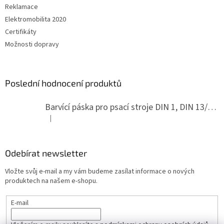
Reklamace
Elektromobilita 2020
Certifikáty
Možnosti dopravy
Poslední hodnocení produktů
Barvící páska pro psací stroje DIN 1, DIN 13/10, LAND, PA červenočerná
|
Hodnocení produktu je 5 z 5 hvězdiček.
Odebírat newsletter
Vložte svůj e-mail a my vám budeme zasílat informace o nových
produktech na našem e-shopu.
E-mail