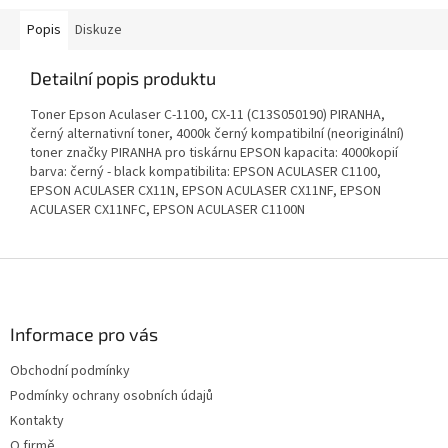
Popis
Diskuze
Detailní popis produktu
Toner Epson Aculaser C-1100, CX-11 (C13S050190) PIRANHA,
černý alternativní toner, 4000k černý kompatibilní (neoriginální)
toner značky PIRANHA pro tiskárnu EPSON kapacita: 4000kopií
barva: černý - black kompatibilita: EPSON ACULASER C1100,
EPSON ACULASER CX11N, EPSON ACULASER CX11NF, EPSON
ACULASER CX11NFC, EPSON ACULASER C1100N
Z
á
p
a
Informace pro vás
t
Obchodní podmínky
í
Podmínky ochrany osobních údajů
Kontakty
O firmě