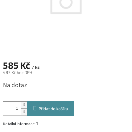
585 Kč
/ ks
483 Kč bez DPH
Měrná
Na dotaz
cena:
Přidat do košíku
Detailní informace