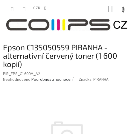
Přejít
NÁKUP
na
CZK
obsah
KOŠÍK
Epson C13S050559 PIRANHA -
alternativní červený toner (1 600
kopií)
PIR_EPS_C1600M_A2
Průměrné
Neohodnoceno
Podrobnosti hodnocení
Značka:
PIRANHA
hodnocení
produktu
je
0,0
z
5
hvězdiček.