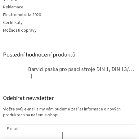
Reklamace
Elektromobilita 2020
Certifikáty
Možnosti dopravy
Poslední hodnocení produktů
Barvící páska pro psací stroje DIN 1, DIN 13/10, LAND, PA červenočerná
|
Hodnocení produktu je 5 z 5 hvězdiček.
Odebírat newsletter
Vložte svůj e-mail a my vám budeme zasílat informace o nových
produktech na našem e-shopu.
E-mail