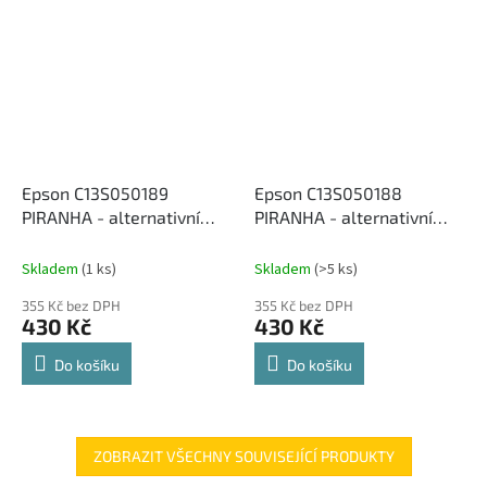
Epson C13S050189
Epson C13S050188
PIRANHA - alternativní
PIRANHA - alternativní
modrý toner (4 000 kopií)
červený toner (4 000
kopií)
Skladem
(1 ks)
Skladem
(>5 ks)
355 Kč bez DPH
355 Kč bez DPH
430 Kč
430 Kč
Do košíku
Do košíku
ZOBRAZIT VŠECHNY SOUVISEJÍCÍ PRODUKTY