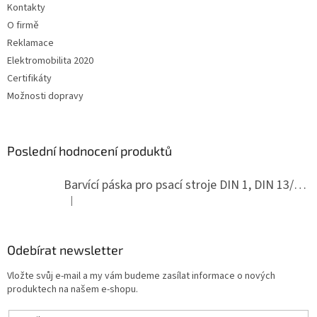
Kontakty
O firmě
Reklamace
Elektromobilita 2020
Certifikáty
Možnosti dopravy
Poslední hodnocení produktů
Barvící páska pro psací stroje DIN 1, DIN 13/10, LAND, PA červenočerná
|
Hodnocení produktu je 5 z 5 hvězdiček.
Odebírat newsletter
Vložte svůj e-mail a my vám budeme zasílat informace o nových
produktech na našem e-shopu.