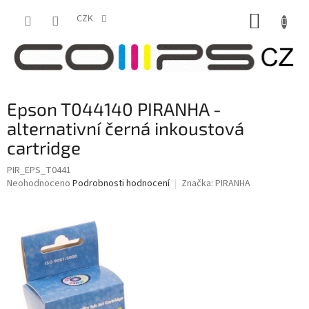
Přejít
NÁKUP
na
CZK
obsah
KOŠÍK
Epson T044140 PIRANHA -
alternativní černá inkoustová
cartridge
PIR_EPS_T0441
Průměrné
Neohodnoceno
Podrobnosti hodnocení
Značka:
PIRANHA
hodnocení
produktu
je
0,0
z
5
hvězdiček.