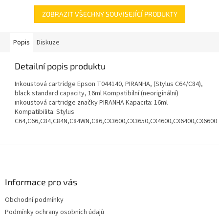
ZOBRAZIT VŠECHNY SOUVISEJÍCÍ PRODUKTY
Popis
Diskuze
Detailní popis produktu
Inkoustová cartridge Epson T044140, PIRANHA, (Stylus C64/C84),
black standard capacity, 16ml Kompatibilní (neoriginální)
inkoustová cartridge značky PIRANHA Kapacita: 16ml
Kompatibilita: Stylus
C64,C66,C84,C84N,C84WN,C86,CX3600,CX3650,CX4600,CX6400,CX6600
Z
á
p
a
Informace pro vás
t
Obchodní podmínky
í
Podmínky ochrany osobních údajů