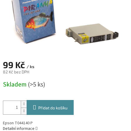
99 Kč
/ ks
82 Kč bez DPH
Měrná
Skladem
(>5 ks)
cena:
Přidat do košíku
Epson T044140 P
Detailní informace