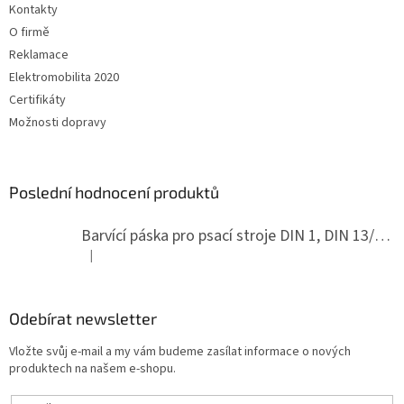
Kontakty
O firmě
Reklamace
Elektromobilita 2020
Certifikáty
Možnosti dopravy
Poslední hodnocení produktů
Barvící páska pro psací stroje DIN 1, DIN 13/10, LAND, PA červenočerná
|
Hodnocení produktu je 5 z 5 hvězdiček.
Odebírat newsletter
Vložte svůj e-mail a my vám budeme zasílat informace o nových
produktech na našem e-shopu.