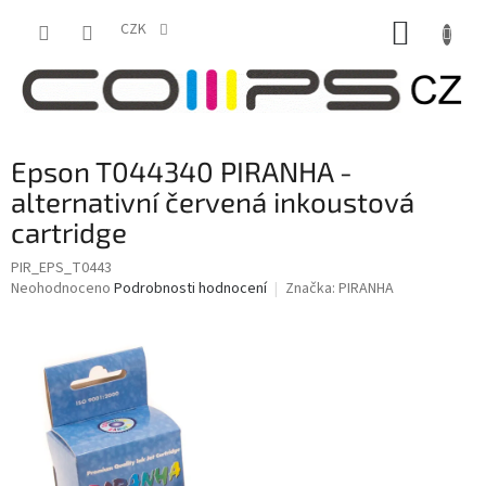
Přejít
NÁKUP
na
CZK
obsah
KOŠÍK
Epson T044340 PIRANHA -
alternativní červená inkoustová
cartridge
PIR_EPS_T0443
Průměrné
Neohodnoceno
Podrobnosti hodnocení
Značka:
PIRANHA
hodnocení
produktu
je
0,0
z
5
hvězdiček.