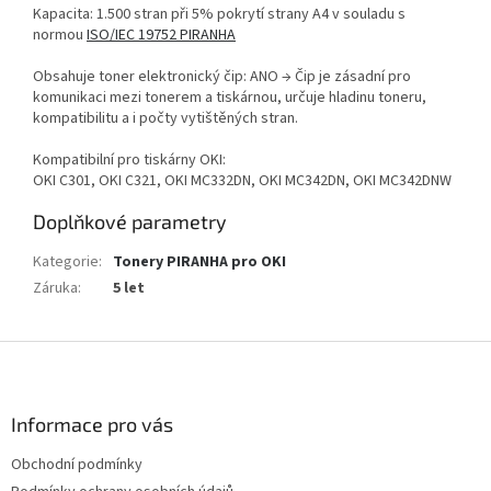
Kapacita: 1.500 stran při 5% pokrytí strany A4 v souladu s
normou
ISO/IEC 19752 PIRANHA
Obsahuje toner elektronický čip: ANO → Čip je zásadní pro
komunikaci mezi tonerem a tiskárnou, určuje hladinu toneru,
kompatibilitu a i počty vytištěných stran.
Kompatibilní pro tiskárny OKI:
OKI C301, OKI C321, OKI MC332DN, OKI MC342DN, OKI MC342DNW
Doplňkové parametry
Kategorie
:
Tonery PIRANHA pro OKI
Záruka
:
5 let
Z
á
p
a
Informace pro vás
t
Obchodní podmínky
í