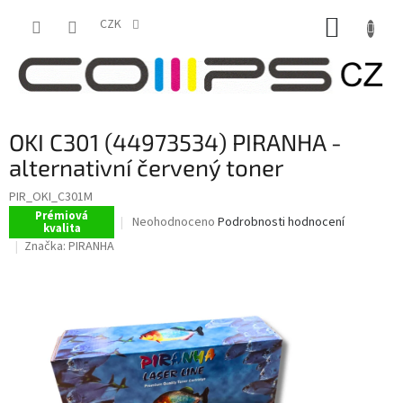
Přejít
NÁKUP
na
CZK
obsah
KOŠÍK
OKI C301 (44973534) PIRANHA -
alternativní červený toner
PIR_OKI_C301M
Prémiová
Průměrné
Neohodnoceno
Podrobnosti hodnocení
kvalita
hodnocení
Značka:
PIRANHA
produktu
je
0,0
z
5
hvězdiček.