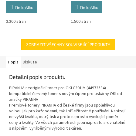
Do košíku
Do košíku
2.200 stran
1.500 stran
ZOBRAZIT VŠECHNY SOUVISEJÍCÍ PRODUKTY
Popis
Diskuze
Detailní popis produktu
PIRANHA neoriginální toner pro OKI C301 M (44973534) -
kompatibilní červený toner s novým čipem pro tiskárny OKI od
značky PIRANHA
Premiové tonery PIRANHA od české firmy jsou spolehlivou
volbou jak pro každodenní, tak i příležitostné používání. Nabízejí
nejvyšší kvalitu, ostrý tisk a proto naprosto vynikající poměr
ceny a kvality. Ve všech parametrech jsou naprosto srovnatelné
s náplněmi vyráběnými výrobci tiskáren.