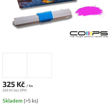
325 Kč
/ ks
269 Kč bez DPH
Měrná
Skladem
(>5 ks)
cena: