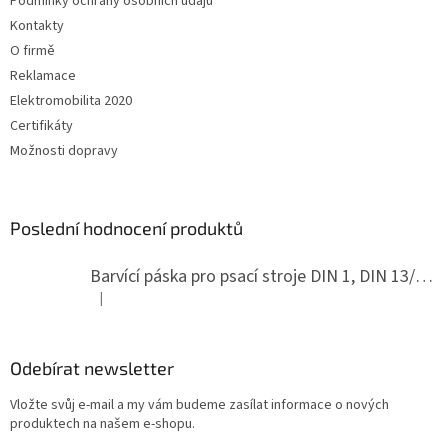
Podmínky ochrany osobních údajů
Kontakty
O firmě
Reklamace
Elektromobilita 2020
Certifikáty
Možnosti dopravy
Poslední hodnocení produktů
Barvící páska pro psací stroje DIN 1, DIN 13/10, LAND, PA červenočerná
|
Hodnocení produktu je 5 z 5 hvězdiček.
Odebírat newsletter
Vložte svůj e-mail a my vám budeme zasílat informace o nových
produktech na našem e-shopu.