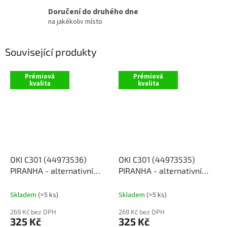
Doručení do druhého dne
na jakékoliv místo
Související produkty
Prémiová
Prémiová
kvalita
kvalita
OKI C301 (44973536)
OKI C301 (44973535)
PIRANHA - alternativní
PIRANHA - alternativní
černý toner
modrý toner
Skladem
(>5 ks)
Skladem
(>5 ks)
269 Kč bez DPH
269 Kč bez DPH
325 Kč
325 Kč