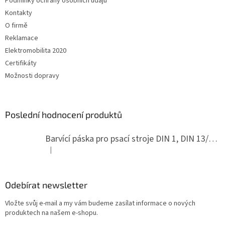
Podmínky ochrany osobních údajů
Kontakty
O firmě
Reklamace
Elektromobilita 2020
Certifikáty
Možnosti dopravy
Poslední hodnocení produktů
Barvící páska pro psací stroje DIN 1, DIN 13/10, LAND, PA červenočerná
|
Hodnocení produktu je 5 z 5 hvězdiček.
Odebírat newsletter
Vložte svůj e-mail a my vám budeme zasílat informace o nových
produktech na našem e-shopu.