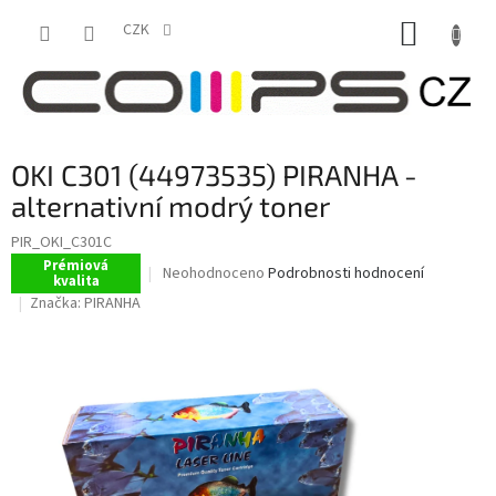
Přejít
NÁKUP
na
CZK
obsah
KOŠÍK
OKI C301 (44973535) PIRANHA -
alternativní modrý toner
PIR_OKI_C301C
Prémiová
Průměrné
Neohodnoceno
Podrobnosti hodnocení
kvalita
hodnocení
Značka:
PIRANHA
produktu
je
0,0
z
5
hvězdiček.