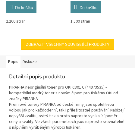
Do košíku
Do košíku
2.200 stran
1.500 stran
ZOBRAZIT VŠECHNY SOUVISEJÍCÍ PRODUKTY
Popis
Diskuze
Detailní popis produktu
PIRANHA neoriginální toner pro OKI C301 C (44973535) -
kompatibilní modrý toner s novým čipem pro tiskárny OKI od
značky PIRANHA
Premiové tonery PIRANHA od české firmy jsou spolehlivou
volbou jak pro každodenní, tak i příležitostné používání. Nabízejí
nejvyšší kvalitu, ostrý tisk a proto naprosto vynikající poměr
ceny a kvality. Ve všech parametrech jsou naprosto srovnatelné
s náplněmi vyráběnými výrobci tiskáren.