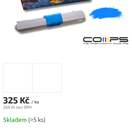
325 Kč
/ ks
269 Kč bez DPH
Měrná
Skladem
(>5 ks)
cena: