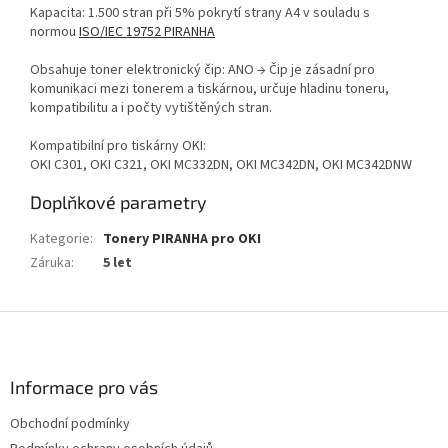
Kapacita: 1.500 stran při 5% pokrytí strany A4 v souladu s
normou
ISO/IEC 19752 PIRANHA
Obsahuje toner elektronický čip: ANO → Čip je zásadní pro
komunikaci mezi tonerem a tiskárnou, určuje hladinu toneru,
kompatibilitu a i počty vytištěných stran.
Kompatibilní pro tiskárny OKI:
OKI C301, OKI C321, OKI MC332DN, OKI MC342DN, OKI MC342DNW
Doplňkové parametry
Kategorie
:
Tonery PIRANHA pro OKI
Záruka
:
5 let
Z
á
p
a
Informace pro vás
t
Obchodní podmínky
í