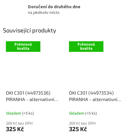
Doručení do druhého dne
na jakékoliv místo
Související produkty
Prémiová
Prémiová
kvalita
kvalita
OKI C301 (44973536)
OKI C301 (44973534)
PIRANHA - alternativní
PIRANHA - alternativní
černý toner
červený toner
Skladem
(>5 ks)
Skladem
(>5 ks)
269 Kč bez DPH
269 Kč bez DPH
325 Kč
325 Kč